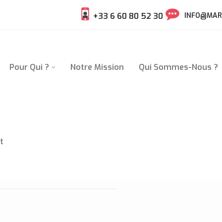
+33 6 60 80 52 30
INFO@MAR
Pour Qui ?
Notre Mission
Qui Sommes-Nous ?
t
E JARDIN D’ACCLIMATATION
FR/EN)