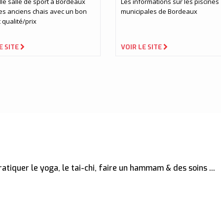
le salle de sport à Bordeaux
Les informations sur les piscines
es anciens chais avec un bon
municipales de Bordeaux
 qualité/prix
E SITE
VOIR LE SITE
ratiquer le yoga, le tai-chi, faire un hammam & des soins ...