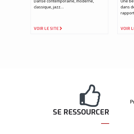
Danse contemporaine, moderne,
Une bel
classique, jazz…
dans d
rapport
VOIR LE SITE
VOIR L
P
SE RESSOURCER