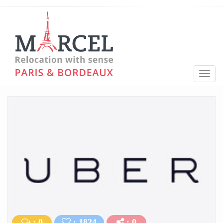
Toggl
navig
: 0
: 1824
: 0