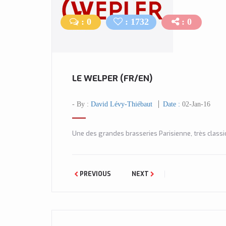
: 0
: 1732
: 0
LE WELPER (FR/EN)
- By :
David Lévy-Thiébaut
Date :
02-Jan-16
Une des grandes brasseries Parisienne, très class
PREVIOUS
NEXT