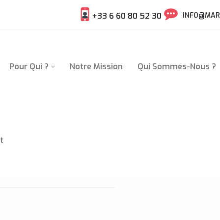
+33 6 60 80 52 30
INFO@MAR
Pour Qui ?
Notre Mission
Qui Sommes-Nous ?
t
E JARDIN D’ACCLIMATATION
FR/EN)